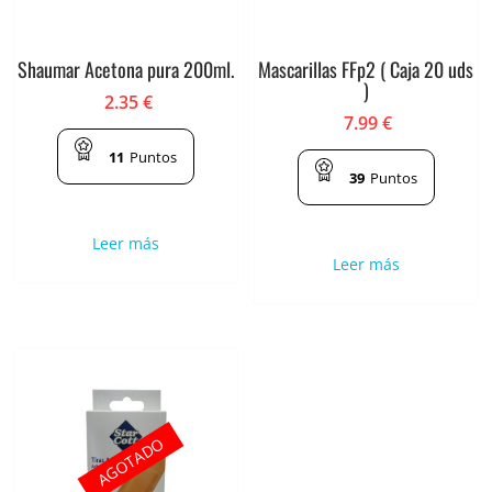
Shaumar Acetona pura 200ml.
Mascarillas FFp2 ( Caja 20 uds
)
2.35
€
7.99
€
11
Puntos
39
Puntos
Leer más
Leer más
AGOTADO