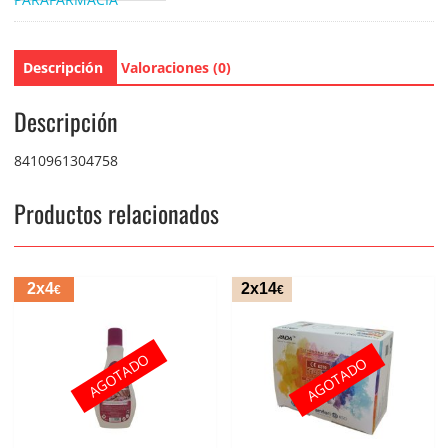
Descripción
Valoraciones (0)
Descripción
8410961304758
Productos relacionados
2x4
2x14
€
€
AGOTADO
AGOTADO