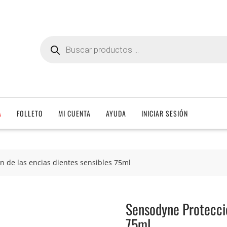
Búsqueda
de
productos
A
FOLLETO
MI CUENTA
AYUDA
INICIAR SESIÓN
n de las encias dientes sensibles 75ml
Sensodyne Proteccio
75ml