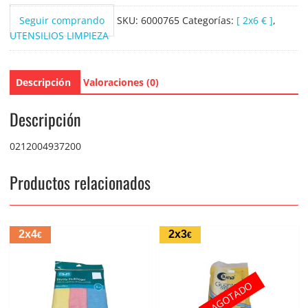
Seguir comprando
SKU:
6000765
Categorías:
[ 2x6 € ]
,
UTENSILIOS LIMPIEZA
Descripción
Valoraciones (0)
Descripción
0212004937200
Productos relacionados
2x4
2x3
€
€
AGOTADO