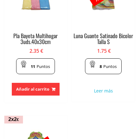
Pla Bayeta Multihogar
Luna Guante Satinado Bicolor
3uds.40x30cm
Talla S
2.35
€
1.75
€
11
Puntos
8
Puntos
Añadir al carrito
Leer más
2x2
€