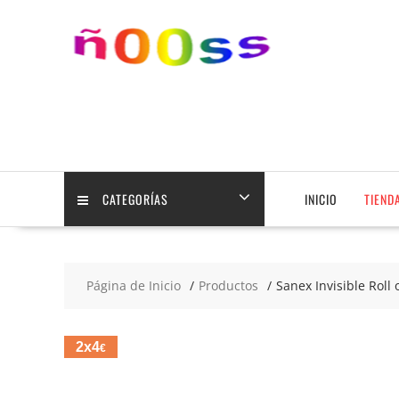
Saltar
contenido
CATEGORÍAS
INICIO
TIEND
Página de Inicio
Productos
Sanex Invisible Roll
2x4
€