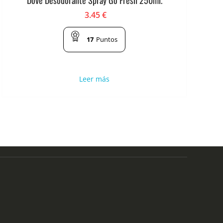
3.45
€
17
Puntos
Leer más