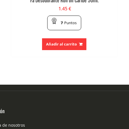
1.45
€
7
Puntos
Añadir al carrito
ión
a de nosotros