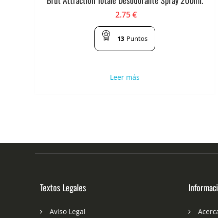
2.75
€
13
Puntos
Leer más
Textos Legales
Informac
Aviso Legal
Acerc