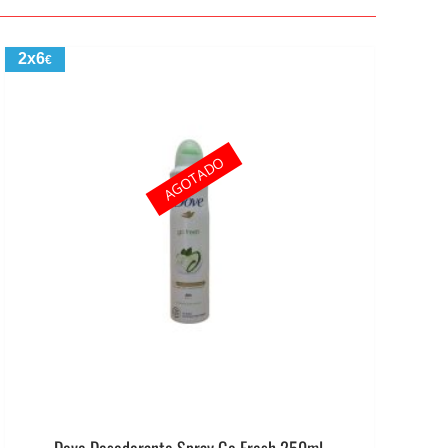
2x6
€
AGOTADO
Dove Desodorante Spray Go Fresh 250ml.