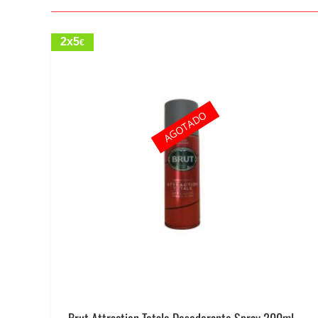
2x5
€
AGOTADO
Brut Attraction Totale Desodorante Spray 200ml.