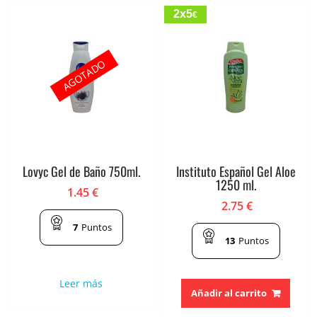
2x5
€
AGOTADO
Lovyc Gel de Baño 750ml.
Instituto Español Gel Aloe
1250 ml.
1.45
€
2.75
€
7
Puntos
13
Puntos
Leer más
Añadir al carrito