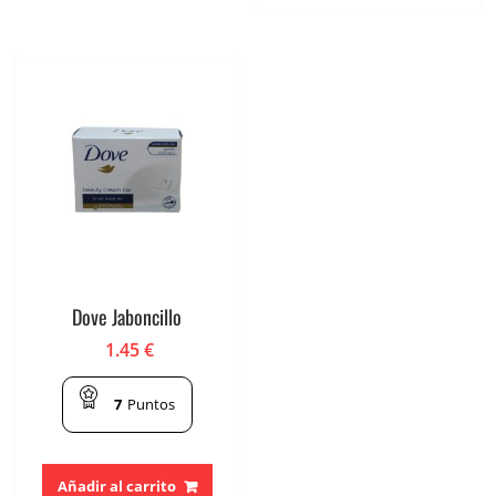
Dove Jaboncillo
1.45
€
7
Puntos
Añadir al carrito