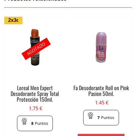
2x3
€
AGOTADO
Loreal Men Expert
Fa Desodorante Roll on Pink
Desodorante Spray Total
Pasion 50ml.
Protección 150ml.
1.45
€
1.75
€
7
Puntos
8
Puntos