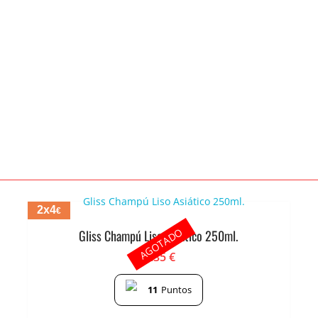
2x4
€
AGOTADO
Gliss Champú Liso Asiático 250ml.
2.35
€
11
Puntos