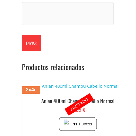
Productos relacionados
2x4
€
AGOTADO
Anian 400ml.Champu Cabello Normal
2.35
€
11
Puntos