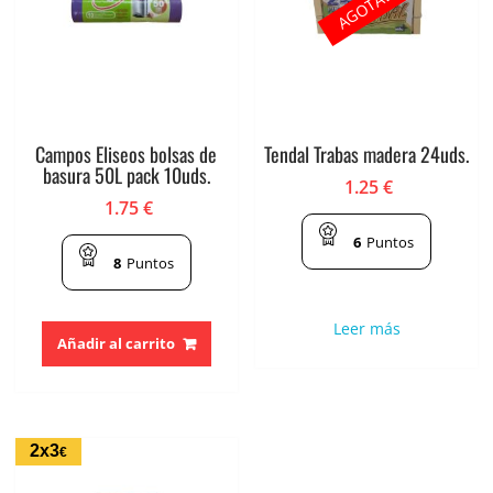
AGOTADO
Campos Eliseos bolsas de
Tendal Trabas madera 24uds.
basura 50L pack 10uds.
1.25
€
1.75
€
6
Puntos
8
Puntos
Leer más
Añadir al carrito
2x3
€