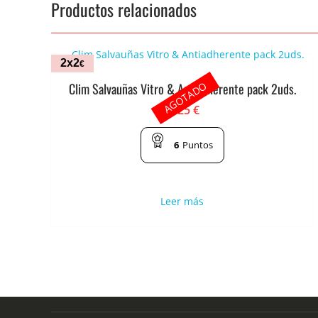
Productos relacionados
2x2
€
AGOTADO
Clim Salvauñas Vitro & Antiadherente pack 2uds.
1.25
€
6
Puntos
Leer más