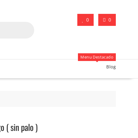
0
0
Menu Destacado
Blog
 ( sin palo )