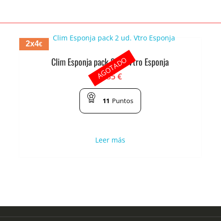
2x4
€
AGOTADO
Clim Esponja pack 2 ud. Vtro Esponja
2.35
€
11
Puntos
Leer más