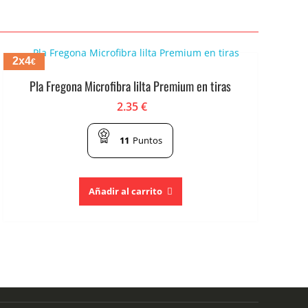
2x4
€
Pla Fregona Microfibra lilta Premium en tiras
2.35
€
11
Puntos
Añadir al carrito