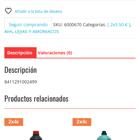
4
Litros
Añadir a la lista de deseos
cantidad
Seguir comprando
SKU:
6000670
Categorías:
[ 2x3.50 € ]
,
Alm
,
LEJIAS Y AMONIACOS
Descripción
Valoraciones (0)
Descripción
8411291002499
Productos relacionados
2x4
2x4
€
€