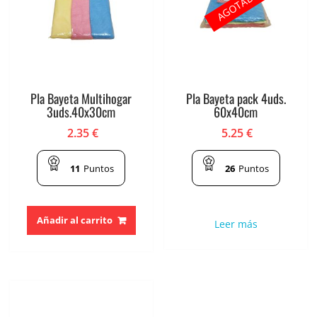
AGOTADO
Pla Bayeta Multihogar
Pla Bayeta pack 4uds.
3uds.40x30cm
60x40cm
2.35
€
5.25
€
11
Puntos
26
Puntos
Añadir al carrito
Leer más