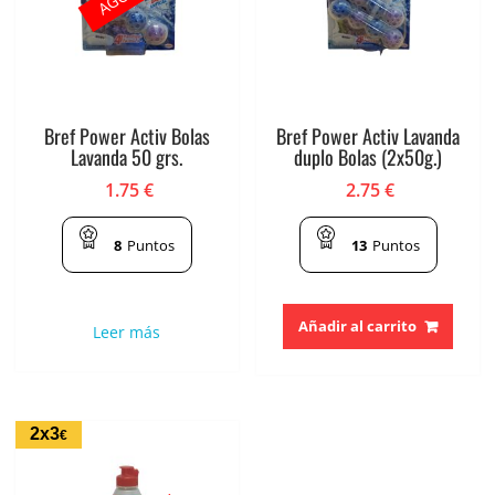
Bref Power Activ Bolas
Bref Power Activ Lavanda
Lavanda 50 grs.
duplo Bolas (2x50g.)
1.75
€
2.75
€
8
Puntos
13
Puntos
Añadir al carrito
Leer más
2x3
€