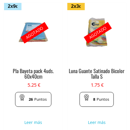
2x9
2x3
€
€
AGOTADO
AGOTADO
Pla Bayeta pack 4uds.
Luna Guante Satinado Bicolor
60x40cm
Talla S
5.25
€
1.75
€
26
Puntos
8
Puntos
Leer más
Leer más