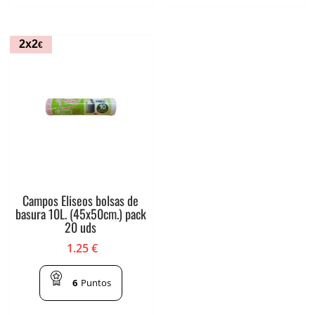
2x2
€
Campos Eliseos bolsas de
basura 10L. (45x50cm.) pack
20 uds
1.25
€
6
Puntos