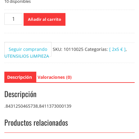
10 disponibles
Pla
Añadir al carrito
Palo
Aluminio
1.40cm
cantidad
Seguir comprando
SKU:
10110025
Categorías:
[ 2x5 € ]
,
UTENSILIOS LIMPIEZA
Descripción
Valoraciones (0)
Descripción
.8431250465738,8411373000139
Productos relacionados