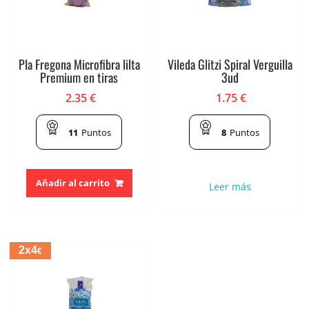
Pla Fregona Microfibra lilta
Vileda Glitzi Spiral Verguilla
Premium en tiras
3ud
2.35
€
1.75
€
11
Puntos
8
Puntos
Añadir al carrito
Leer más
2x4
€