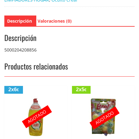
Descripción
Valoraciones (0)
Descripción
5000204208856
Productos relacionados
2x6
2x5
€
€
AGOTADO
AGOTADO