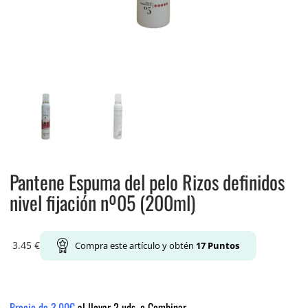
Pantene Espuma del pelo Rizos definidos
nivel fijación nº05 (200ml)
3.45
€
Compra este artículo y obtén
17
Puntos
Precio de 3.00€
al llevar 2 uds. o Combinar