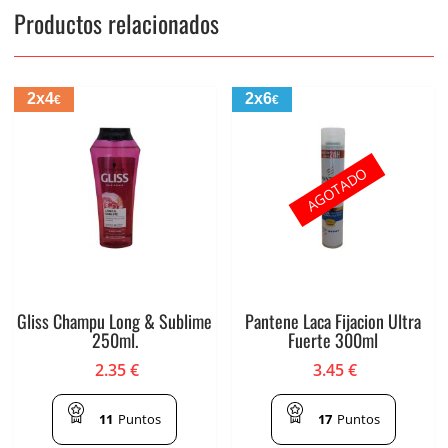
Productos relacionados
2x4
2x6
€
€
AGOTADO
Gliss Champu Long & Sublime
Pantene Laca Fijacion Ultra
250ml.
Fuerte 300ml
2.35
€
3.45
€
11
Puntos
17
Puntos