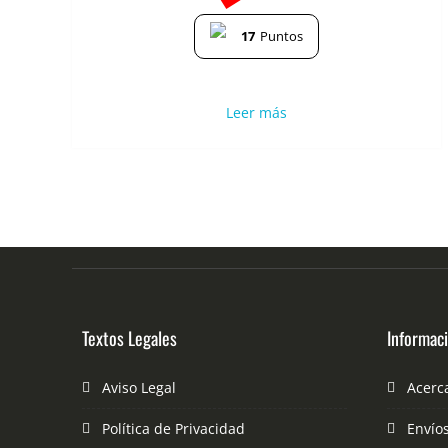
17
Puntos
Leer más
Textos Legales
Informac
Aviso Legal
Acerc
Política de Privacidad
Envío