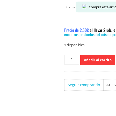
2.75
€
Compra este artí
Precio de 2.50€
al llevar 2 uds. 
con otros productos del mismo pre
1 disponibles
Pantene
Añadir al carrito
champú
volumen
y
cuerpo
Seguir comprando
SKU:
6
250ml
cantidad