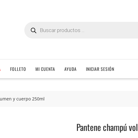
Búsqueda
de
productos
A
FOLLETO
MI CUENTA
AYUDA
INICIAR SESIÓN
umen y cuerpo 250ml
Pantene champú vo