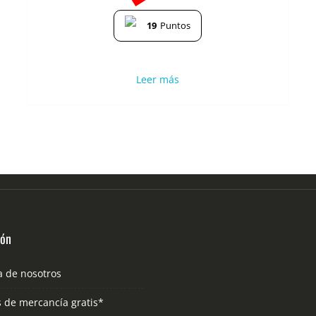
19
Puntos
Leer más
ión
a de nosotros
s de mercancía gratis*