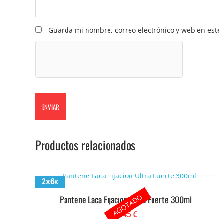
Guarda mi nombre, correo electrónico y web en est
Productos relacionados
2x6
€
AGOTADO
Pantene Laca Fijacion Ultra Fuerte 300ml
3.45
€