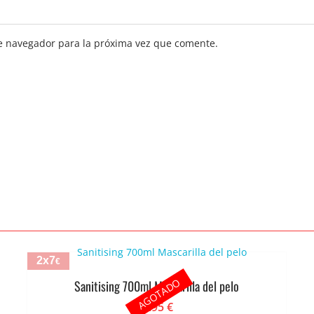
e navegador para la próxima vez que comente.
2x7
€
AGOTADO
Sanitising 700ml Mascarilla del pelo
3.95
€