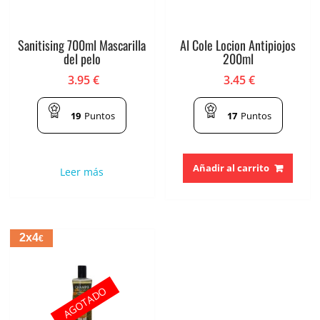
Sanitising 700ml Mascarilla
Al Cole Locion Antipiojos
del pelo
200ml
3.95
€
3.45
€
19
Puntos
17
Puntos
Añadir al carrito
Leer más
2x4
€
AGOTADO