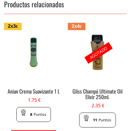
Productos relacionados
2x3
2x4
€
€
AGOTADO
Anian Crema Suavizante 1 L
Gliss Champú Ultimate Oil
Elixir 250ml.
1.75
€
2.35
€
8
Puntos
11
Puntos