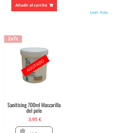
Añadir al carrito
Leer más
2x7
€
AGOTADO
Sanitising 700ml Mascarilla
del pelo
3.95
€