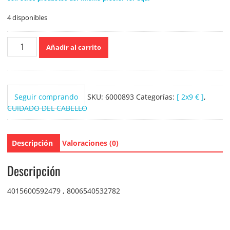
4 disponibles
Pantene
Añadir al carrito
Ampollas
Rescate
repara
y
Seguir comprando
SKU:
6000893
Categorías:
[ 2x9 € ]
,
protege
CUIDADO DEL CABELLO
3x15ml.
cantidad
Descripción
Valoraciones (0)
Descripción
4015600592479 , 8006540532782