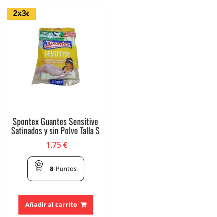
2x3
€
Spontex Guantes Sensitive
Satinados y sin Polvo Talla S
1.75
€
8
Puntos
Añadir al carrito