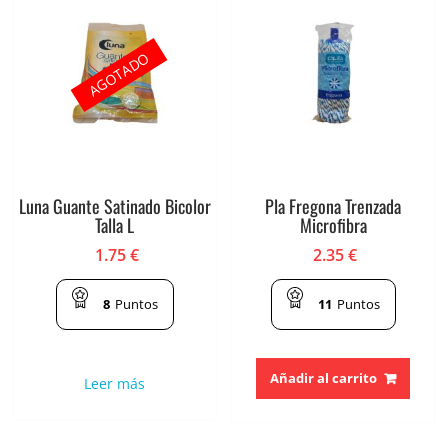
AGOTADO
Luna Guante Satinado Bicolor
Pla Fregona Trenzada
Talla L
Microfibra
1.75
€
2.35
€
8
Puntos
11
Puntos
Añadir al carrito
Leer más