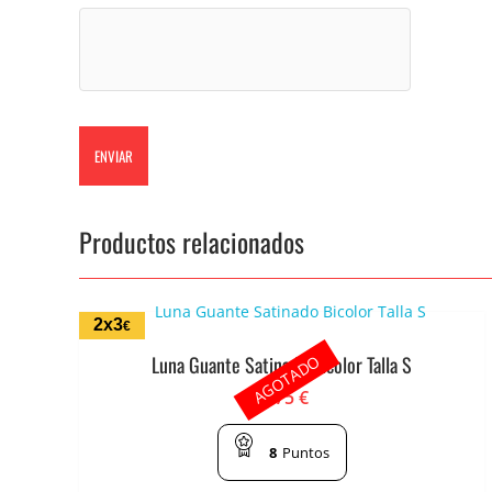
Productos relacionados
2x3
€
AGOTADO
Luna Guante Satinado Bicolor Talla S
1.75
€
8
Puntos