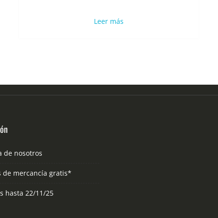
Leer más
ión
a de nosotros
s de mercancía gratis*
as hasta 22/11/25