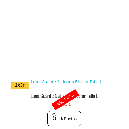
2x3
€
AGOTADO
Luna Guante Satinado Bicolor Talla L
1.75
€
8
Puntos