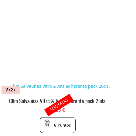
2x2
€
AGOTADO
Clim Salvauñas Vitro & Antiadherente pack 2uds.
1.25
€
6
Puntos