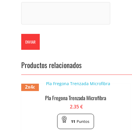
Productos relacionados
2x4
€
Pla Fregona Trenzada Microfibra
2.35
€
11
Puntos