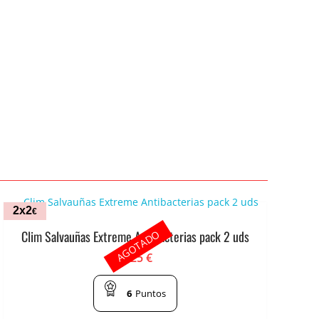
2x2
€
AGOTADO
Clim Salvauñas Extreme Antibacterias pack 2 uds
1.25
€
6
Puntos