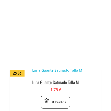
2x3
€
Luna Guante Satinado Talla M
1.75
€
8
Puntos