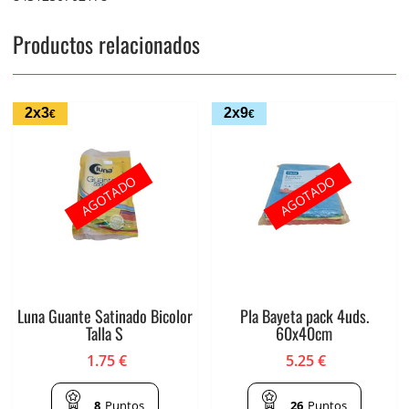
Productos relacionados
2x3
2x9
€
€
AGOTADO
AGOTADO
Luna Guante Satinado Bicolor
Pla Bayeta pack 4uds.
Talla S
60x40cm
1.75
€
5.25
€
8
Puntos
26
Puntos