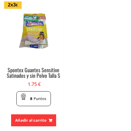
2x3
€
Spontex Guantes Sensitive
Satinados y sin Polvo Talla S
1.75
€
8
Puntos
Añadir al carrito