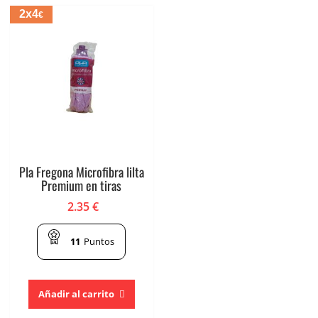
2x4
€
Pla Fregona Microfibra lilta
Premium en tiras
2.35
€
11
Puntos
Añadir al carrito