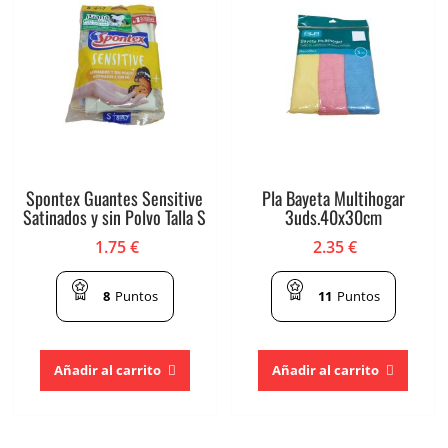
Spontex Guantes Sensitive
Pla Bayeta Multihogar
Satinados y sin Polvo Talla S
3uds.40x30cm
1.75
€
2.35
€
8
Puntos
11
Puntos
Añadir al carrito
Añadir al carrito