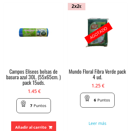
2x2
€
AGOTADO
Campos Eliseos bolsas de
Mundo Floral Fibra Verde pack
basura azul 30L. (55x65cm. )
4 ud.
pack 15uds.
1.25
€
1.45
€
6
Puntos
7
Puntos
Leer más
Añadir al carrito