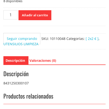
8 disponibles
Pamex
Añadir al carrito
Cepillo
Duro
de
Madera
Seguir comprando
SKU:
10110048
Categorías:
[ 2x2 € ]
,
cantidad
UTENSILIOS LIMPIEZA
Descripción
Valoraciones (0)
Descripción
8431250300107
Productos relacionados