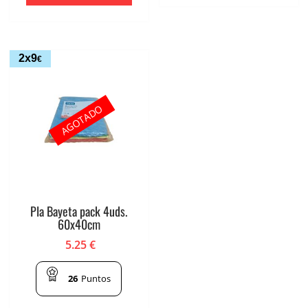
2x9
€
AGOTADO
Pla Bayeta pack 4uds.
60x40cm
5.25
€
26
Puntos