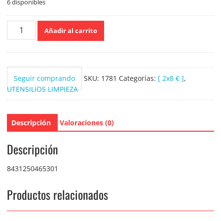
6 disponibles
Palo
Añadir al carrito
rojo
Extensible
hasta
2
Seguir comprando
SKU:
1781
Categorías:
[ 2x8 € ]
,
metros
UTENSILIOS LIMPIEZA
cantidad
Descripción
Valoraciones (0)
Descripción
8431250465301
Productos relacionados