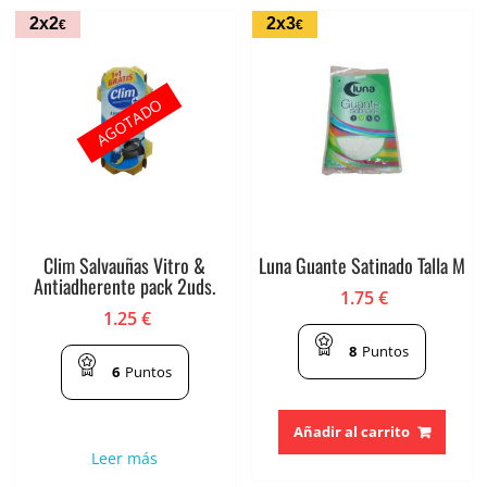
2x2
2x3
€
€
AGOTADO
Clim Salvauñas Vitro &
Luna Guante Satinado Talla M
Antiadherente pack 2uds.
1.75
€
1.25
€
8
Puntos
6
Puntos
Añadir al carrito
Leer más