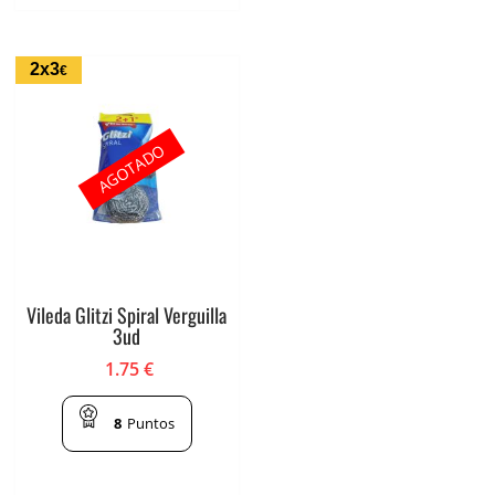
2x3
€
AGOTADO
Vileda Glitzi Spiral Verguilla
3ud
1.75
€
8
Puntos