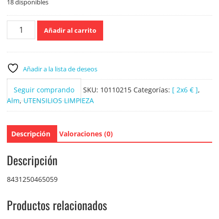
18 disponibles
Palo
Añadir al carrito
rojo
extensible
de
hasta
Añadir a la lista de deseos
150
cm.
Seguir comprando
SKU:
10110215
Categorías:
[ 2x6 € ]
,
cantidad
Alm
,
UTENSILIOS LIMPIEZA
Descripción
Valoraciones (0)
Descripción
8431250465059
Productos relacionados