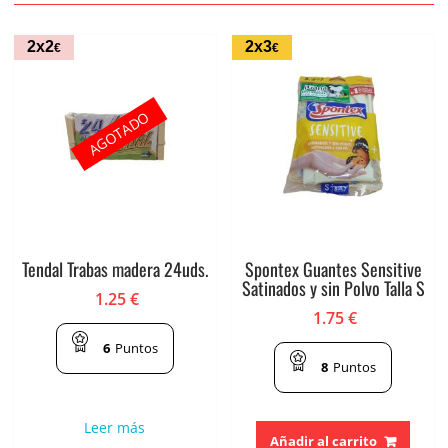
2x2
2x3
€
€
AGOTADO
Tendal Trabas madera 24uds.
Spontex Guantes Sensitive
Satinados y sin Polvo Talla S
1.25
€
1.75
€
6
Puntos
8
Puntos
Leer más
Añadir al carrito