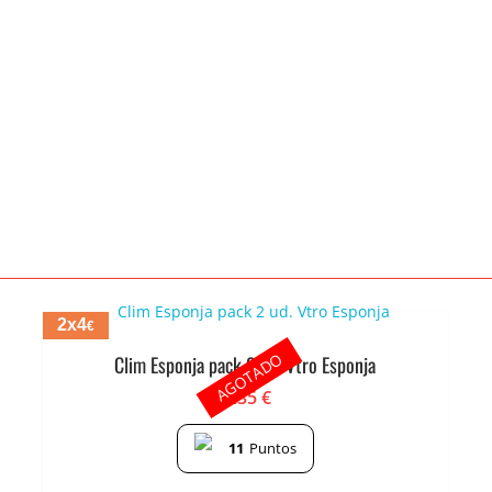
2x4
€
AGOTADO
Clim Esponja pack 2 ud. Vtro Esponja
2.35
€
11
Puntos