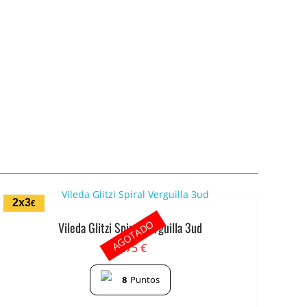
2x3
€
AGOTADO
Vileda Glitzi Spiral Verguilla 3ud
1.75
€
8
Puntos