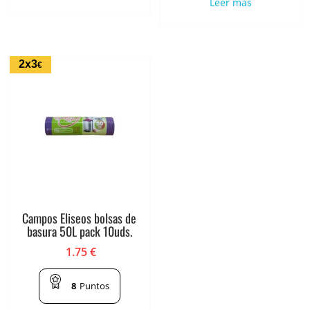
Leer más
2x3
€
Campos Eliseos bolsas de
basura 50L pack 10uds.
1.75
€
8
Puntos