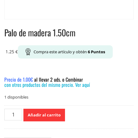
Palo de madera 1.50cm
1.25
€
Compra este artículo y obtén
6
Puntos
Precio de 1.00€
al llevar 2 uds. o Combinar
con otros productos del mismo precio. Ver aquí
1 disponibles
Palo
Añadir al carrito
de
madera
1.50cm