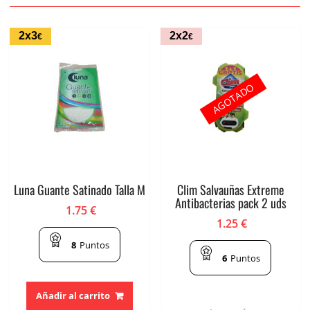
2x3
2x2
€
€
AGOTADO
Luna Guante Satinado Talla M
Clim Salvauñas Extreme
Antibacterias pack 2 uds
1.75
€
1.25
€
8
Puntos
6
Puntos
Añadir al carrito