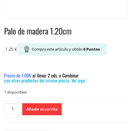
Palo de madera 1.20cm
1.25
€
Compra este artículo y obtén
6
Puntos
Precio de 1.00€
al llevar 2 uds. o Combinar
con otros productos del mismo precio. Ver aquí
1 disponibles
Palo
Añadir al carrito
de
madera
1.20cm