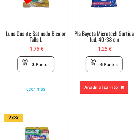
Luna Guante Satinado Bicolor
Pla Bayeta Microtech Surtida
Talla L
1ud. 40×38 cm
1.75
€
1.25
€
8
Puntos
6
Puntos
Añadir al carrito
Leer más
2x3
€