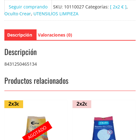
cantidad
Seguir comprando
SKU:
10110027
Categorías:
[ 2x2 € ]
,
Oculto Crear
,
UTENSILIOS LIMPIEZA
Descripción
Valoraciones (0)
Descripción
8431250465134
Productos relacionados
2x3
2x2
€
€
AGOTADO