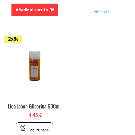
Añadir al carrito
Leer más
2x8
€
Lida Jabon Glicerina 600ml.
4.45
€
22
Puntos