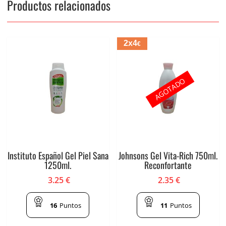
Productos relacionados
2x4
€
AGOTADO
Instituto Español Gel Piel Sana
Johnsons Gel Vita-Rich 750ml.
1250ml.
Reconfortante
3.25
€
2.35
€
16
Puntos
11
Puntos