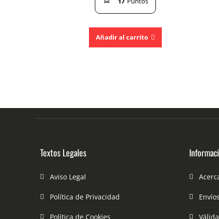
17
Puntos
Añadir al carrito
Textos Legales
Informac
Aviso Legal
Acerc
Política de Privacidad
Envío
Política de Cookies
Válid