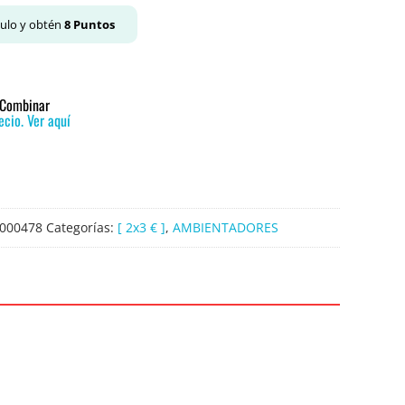
culo y obtén
8
Puntos
o Combinar
cio. Ver aquí
000478
Categorías:
[ 2x3 € ]
,
AMBIENTADORES