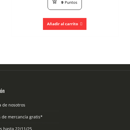
9
Puntos
Añadir al carrito
ión
a de nosotros
s de mercancía gratis*
as hasta 22/11/25