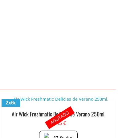
2x6
€
AGOTADO
Air Wick Freshmatic Delicias de Verano 250ml.
3.45
€
17
Puntos