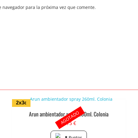
e navegador para la próxima vez que comente.
2x3
€
AGOTADO
Arun ambientador spray 260ml. Colonia
1.75
€
8
Puntos