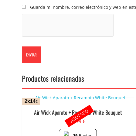
Guarda mi nombre, correo electrónico y web en est
Productos relacionados
2x14
€
AGOTADO
Air Wick Aparato + Recambio White Bouquet
7.99
€
39
Puntos