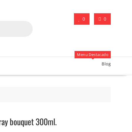
0
0
Menu Destacado
Blog
ray bouquet 300ml.