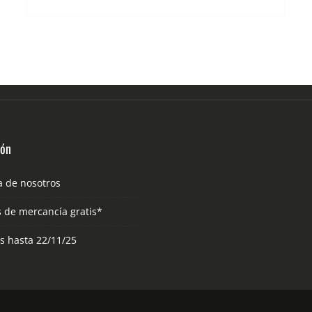
ión
a de nosotros
s de mercancía gratis*
as hasta 22/11/25