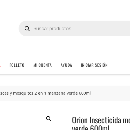
Búsqueda
de
productos
A
FOLLETO
MI CUENTA
AYUDA
INICIAR SESIÓN
oscas y mosquitos 2 en 1 manzana verde 600ml
Orion Insecticida m
verde 600ml