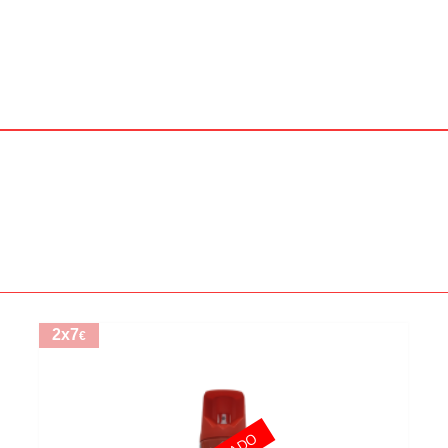
2x7
€