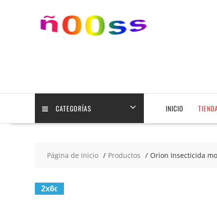
Saltar
contenido
CATEGORÍAS
INICIO
TIEND
Página de Inicio
Productos
Orion Insecticida m
2x6
€