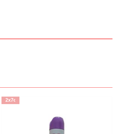
2x7
€