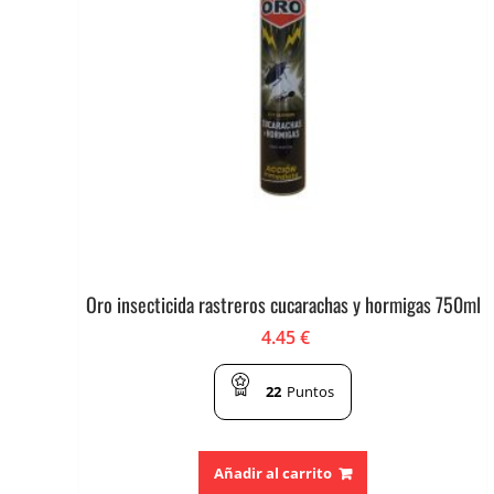
Oro insecticida rastreros cucarachas y hormigas 750ml
4.45
€
22
Puntos
Añadir al carrito