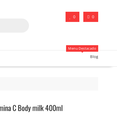
0
0
Menu Destacado
Blog
amina C Body milk 400ml