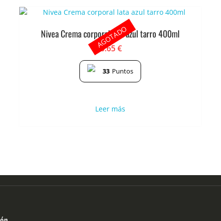
AGOTADO
Nivea Crema corporal lata azul tarro 400ml
6.65
€
33
Puntos
Leer más
ión