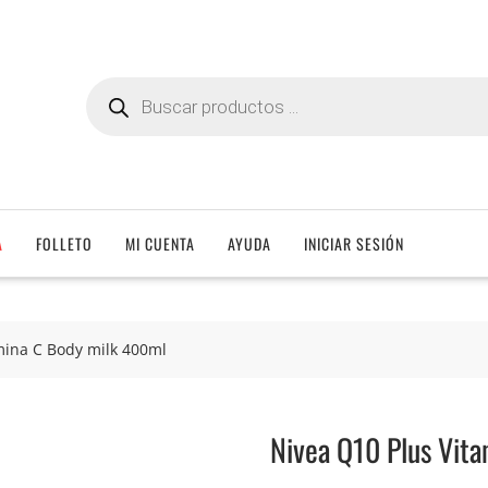
Búsqueda
de
productos
A
FOLLETO
MI CUENTA
AYUDA
INICIAR SESIÓN
mina C Body milk 400ml
Nivea Q10 Plus Vit