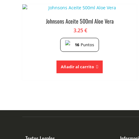
Johnsons Aceite 500ml Aloe Vera
3.25
€
16
Puntos
Añadir al carrito
Textos Legales
Informac