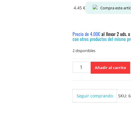
4.45
€
Compra este artí
Precio de 4.00€
al llevar 2 uds. 
con otros productos del mismo pre
2 disponibles
Nivea
Añadir al carrito
Q10
Plus
Vitamina
C
Seguir comprando
SKU:
6
Body
milk
400ml
cantidad