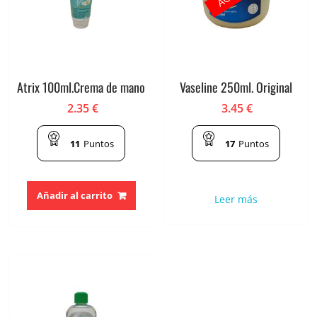
Atrix 100ml.Crema de mano
Vaseline 250ml. Original
2.35
€
3.45
€
11
Puntos
17
Puntos
Añadir al carrito
Leer más