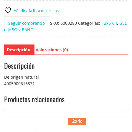
Baño
Arcilla
Añadir a la lista de deseos
500ml.
cantidad
Seguir comprando
SKU:
6000280
Categorías:
[ 2x5 € ]
,
GEL
o JABON BAÑO
Descripción
Valoraciones (0)
Descripción
De origen natural
4005900616371
Productos relacionados
2x4
€