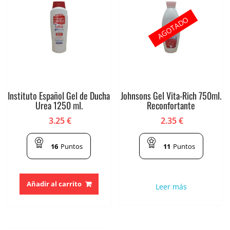
AGOTADO
Instituto Español Gel de Ducha
Johnsons Gel Vita-Rich 750ml.
Urea 1250 ml.
Reconfortante
3.25
€
2.35
€
16
Puntos
11
Puntos
Añadir al carrito
Leer más