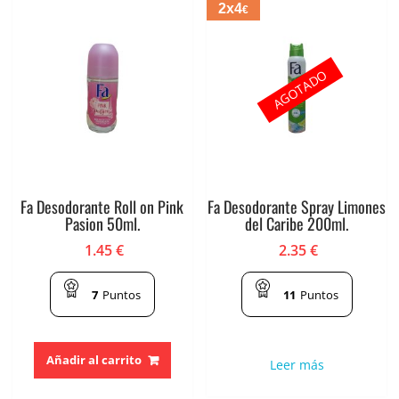
2x4
€
AGOTADO
Fa Desodorante Roll on Pink
Fa Desodorante Spray Limones
Pasion 50ml.
del Caribe 200ml.
1.45
€
2.35
€
7
Puntos
11
Puntos
Añadir al carrito
Leer más