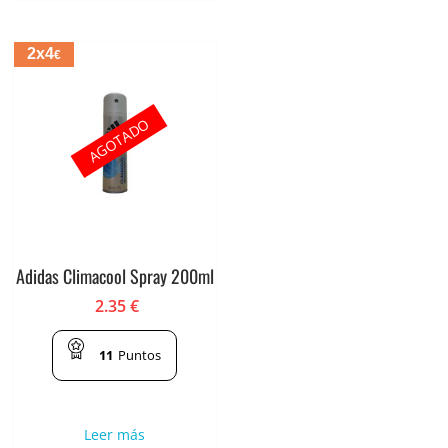
2x4
€
AGOTADO
Adidas Climacool Spray 200ml
2.35
€
11
Puntos
Leer más