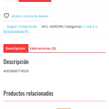
Spray
Dry
Comfort
Añadir a la lista de deseos
200ml.
cantidad
Seguir comprando
SKU:
6000395
Categorías:
[ 2x6 € ]
,
DESODORANTE
Descripción
Valoraciones (0)
Descripción
4005808719020
Productos relacionados