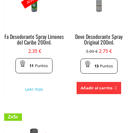
Fa Desodorante Spray Limones
Dove Desodorante Spray
del Caribe 200ml.
Original 200ml.
2.35
€
2.75
€
3.00
€
11
Puntos
13
Puntos
Añadir al carrito
Leer más
2x5
€