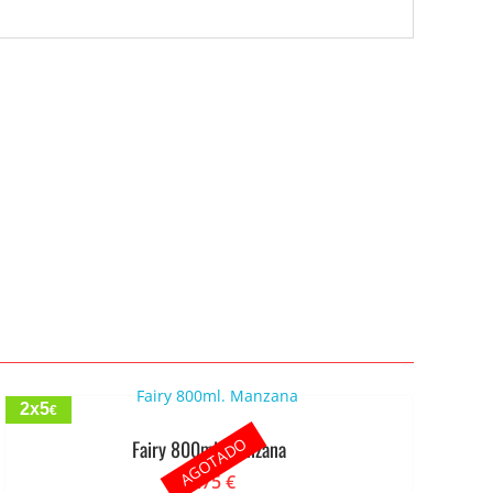
2x5
€
AGOTADO
Fairy 800ml. Manzana
2.75
€