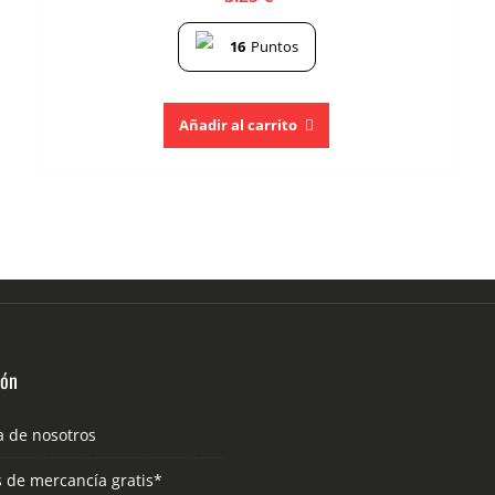
16
Puntos
Añadir al carrito
ión
a de nosotros
s de mercancía gratis*