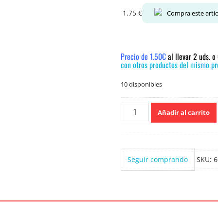
1.75
€
Compra este artí
Precio de 1.50€
al llevar 2 uds. 
con otros productos del mismo pre
10 disponibles
Mical
Añadir al carrito
Multiusos
Pistola
1
Litro
Seguir comprando
SKU:
6
cantidad