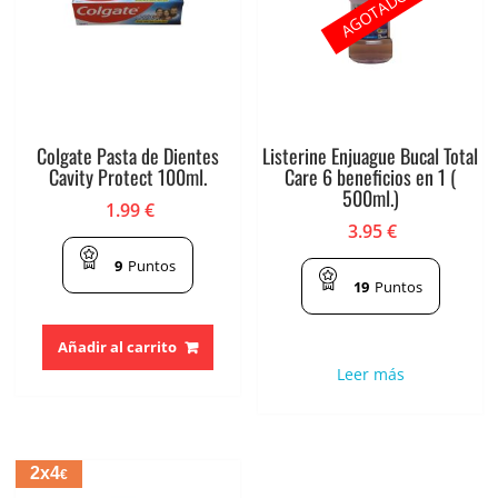
AGOTADO
Colgate Pasta de Dientes
Listerine Enjuague Bucal Total
Cavity Protect 100ml.
Care 6 beneficios en 1 (
500ml.)
1.99
€
3.95
€
9
Puntos
19
Puntos
Añadir al carrito
Leer más
2x4
€