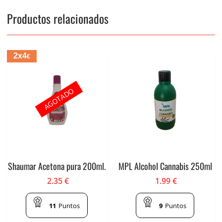
Productos relacionados
2x4
€
AGOTADO
Shaumar Acetona pura 200ml.
MPL Alcohol Cannabis 250ml
2.35
€
1.99
€
11
Puntos
9
Puntos