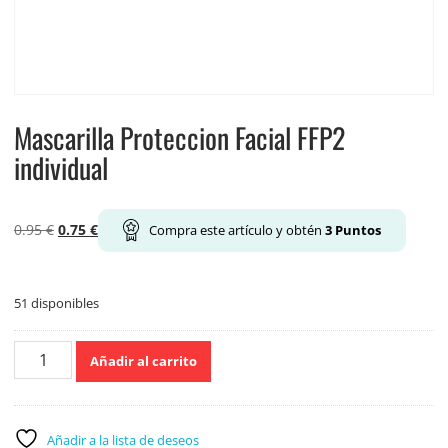
Mascarilla Proteccion Facial FFP2
individual
El
El
0.95
€
0.75
€
Compra este artículo y obtén
3
Puntos
precio
precio
original
actual
era:
es:
51 disponibles
0.95 €.
0.75 €.
Mascarilla
Añadir al carrito
Proteccion
Facial
FFP2
individual
Añadir a la lista de deseos