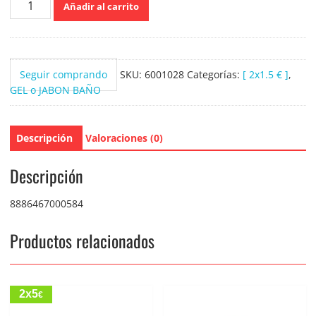
Añadir al carrito
Jaboncillo
magical
Spell
para
Seguir comprando
SKU:
6001028
Categorías:
[ 2x1.5 € ]
,
una
GEL o JABON BAÑO
piel
perfumada
80
Descripción
Valoraciones (0)
gramos
cantidad
Descripción
8886467000584
Productos relacionados
2x5
€