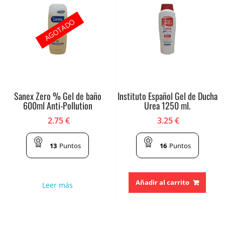
AGOTADO
Sanex Zero % Gel de baño
Instituto Español Gel de Ducha
600ml Anti-Pollution
Urea 1250 ml.
2.75
€
3.25
€
13
Puntos
16
Puntos
Añadir al carrito
Leer más