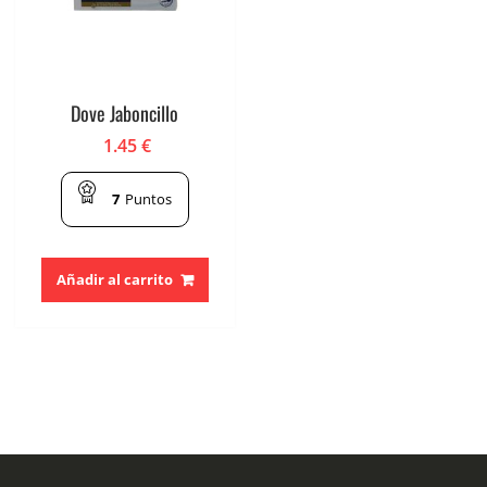
Dove Jaboncillo
1.45
€
7
Puntos
Añadir al carrito