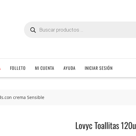
Búsqueda
de
productos
A
FOLLETO
MI CUENTA
AYUDA
INICIAR SESIÓN
uds.con crema Sensible
Lovyc Toallitas 120