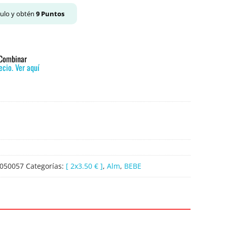
culo y obtén
9
Puntos
o Combinar
cio. Ver aquí
050057
Categorías:
[ 2x3.50 € ]
,
Alm
,
BEBE