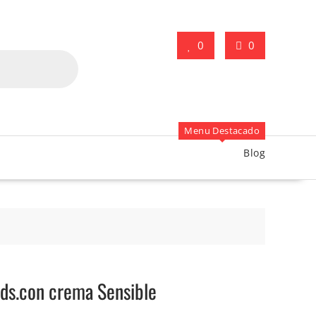
0
0
Menu Destacado
Blog
uds.con crema Sensible