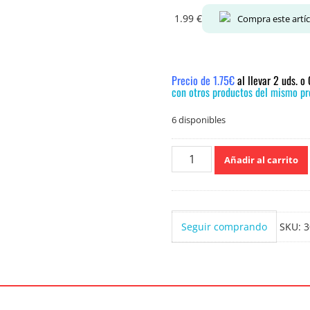
1.99
€
Compra este artí
Precio de 1.75€
al llevar 2 uds. 
con otros productos del mismo pre
6 disponibles
Lovyc
Añadir al carrito
Toallitas
120uds.con
crema
Sensible
Seguir comprando
SKU:
3
cantidad