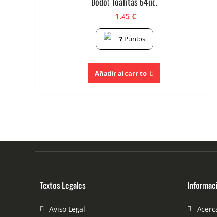
Dodot Toallitas 64ud.
1.45
€
7
Puntos
Añadir al carrito
Textos Legales
Informac
Aviso Legal
Acerc