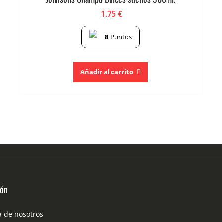
1.75
€
8
Puntos
Añadir al carrito
ión
a de nosotros