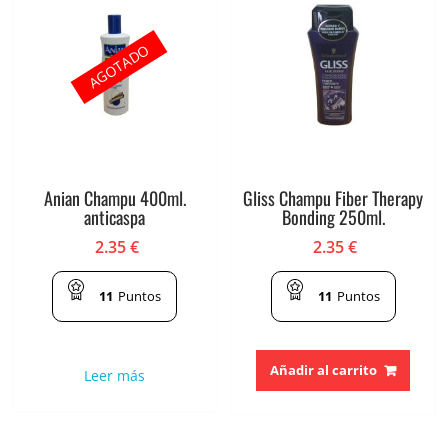
AGOTADO
Anian Champu 400ml.
Gliss Champu Fiber Therapy
anticaspa
Bonding 250ml.
2.35
€
2.35
€
11
Puntos
11
Puntos
Añadir al carrito
Leer más