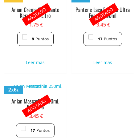
Anian Crema Suavizante
Pantene Laca Fijacion Ultra
AGOTADO
AGOTADO
Keratina 1 Litro
Fuerte 300ml
1.75
€
3.45
€
8
Puntos
17
Puntos
Leer más
Leer más
2x6
€
Anian Mascarilla 250ml.
AGOTADO
Keratina
3.45
€
17
Puntos