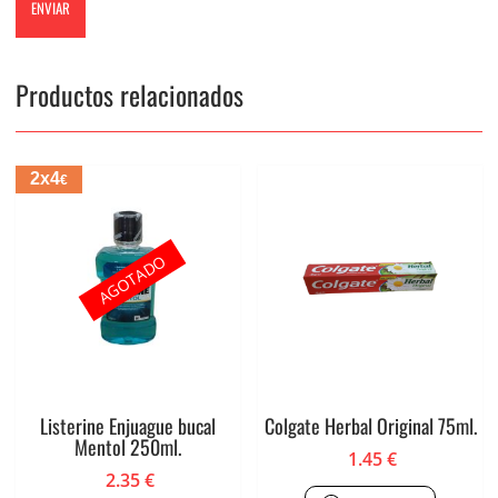
Productos relacionados
2x4
€
AGOTADO
Listerine Enjuague bucal
Colgate Herbal Original 75ml.
Mentol 250ml.
1.45
€
2.35
€