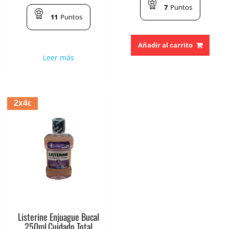
7
Puntos
11
Puntos
Añadir al carrito
Leer más
2x4
€
Listerine Enjuague Bucal
250ml.Cuidado Total