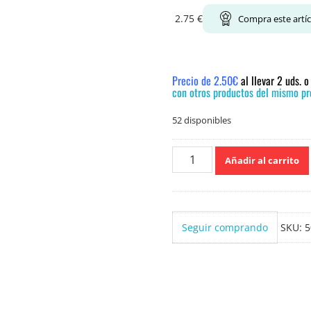
2.75
€
Compra este artí
Precio de 2.50€
al llevar 2 uds. 
con otros productos del mismo pre
52 disponibles
Lenax
Añadir al carrito
Linterna
cantidad
Seguir comprando
SKU:
5