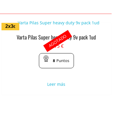
2x3
€
AGOTADO
Varta Pilas Super heavy duty 9v pack 1ud
1.75
€
8
Puntos
Leer más