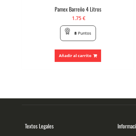
Pamex Barreño 4 Litros
1.75
€
8
Puntos
Añadir al carrito
Textos Legales
Informac