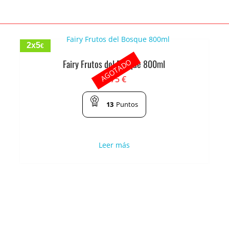
2x5
€
AGOTADO
Fairy Frutos del Bosque 800ml
2.75
€
13
Puntos
Leer más